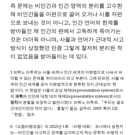
즉 문제는 비인간과 인간 영역의 분리를 고수한
채 비인간들을 이편으로 끌어 오거나 시를 저편
으로 보내는 것이 아니고, 인간 언어의 한계를
받아들인 채 인간의 편에서 고독하게 죽어가는
것은 더더욱 아니며, 사물과 언어가 근대적 사고
방식이 상정했던 만큼 그렇게 철저히 분리된 적
이 없었음을 받아들이는 데 있다.
5 브뤼노 라투르는 사물 세계나 인간 세계의 이분법으로 나눠서 파
악할 수 없는 존재를 ‘하이브리드’라고 부른다. 그에 따르면, 사물 세
계와 인간 세계를 굳이 이분법적으로 분류한 것이 근대성의 ‘헌
법’이다. 이 헌법은 사물의 표상 체제(representation system)로서
의
과학
과 인민에 대한 대의 체제(representative system)로서의
정치
의 분할을 보장하고 발전시켰다. 브뤼노 라투르, 『우리는 결코
근대인이었던 적이 없다』, 홍철기 옮김, 갈무리, 2009. 특히 2장
「헌법」 참조.
6 《요즘비평포럼》의 2023년 1회 〈비평 대화〉 코너에서 송현지
는―비인간을 사고하고 관계를 감각하고자 하는 문학적, 비평적 시