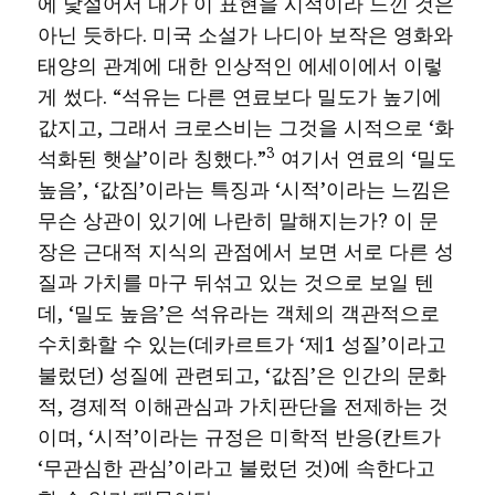
에 낯설어서 내가 이 표현을 시적이라 느낀 것은
아닌 듯하다. 미국 소설가 나디아 보작은 영화와
태양의 관계에 대한 인상적인 에세이에서 이렇
게 썼다. “석유는 다른 연료보다 밀도가 높기에
값지고, 그래서 크로스비는 그것을 시적으로 ‘화
3
석화된 햇살’이라 칭했다.”
여기서 연료의 ‘밀도
높음’, ‘값짐’이라는 특징과 ‘시적’이라는 느낌은
무슨 상관이 있기에 나란히 말해지는가? 이 문
장은 근대적 지식의 관점에서 보면 서로 다른 성
질과 가치를 마구 뒤섞고 있는 것으로 보일 텐
데, ‘밀도 높음’은 석유라는 객체의 객관적으로
수치화할 수 있는(데카르트가 ‘제1 성질’이라고
불렀던) 성질에 관련되고, ‘값짐’은 인간의 문화
적, 경제적 이해관심과 가치판단을 전제하는 것
이며, ‘시적’이라는 규정은 미학적 반응(칸트가
‘무관심한 관심’이라고 불렀던 것)에 속한다고