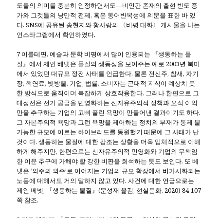
도들의 의미를 충분히 인정하면서도―비인간 존재의 출현 빈도 증
가와 그것들의 낭만적 전제, 혹은 동어반복성에 의문을 표한 바 있
다. SNS에 공유된 송현지와 황사랑의 〈비평 대화〉 게시물을 나는
인스타그램에서 확인하였다.
7 이를테면, 예술과 문학 비평에서 많이 인용되는 『생동하는 물
질』에서 제인 베넷은 물질의 생동성을 보여주는 예로 2003년 북미
에서 있었던 대규모 정전 사태를 언급한다. 물론 전신주, 참새, 자기
장, 핵연료, 빗방울, 기업, 법률, 소비자는 근대적 지식이 예상치 못
한 방식으로 움직이며 복잡하게 상호작용한다. 그러나 한편으로 그
대정전은 전기 공급을 민영화하는 신자유주의적 정책과 오직 이익
만을 추구하는 기업의 고삐 풀린 욕망이 만들어낸 결과이기도 하다.
그 자본주의적 욕망과 그런 욕망을 제어하는 정치의 부재가 통제 불
가능한 규모에 이르는 하이브리드를 동원했기 때문에 그 사태가 난
것이다. 생동하는 물질에 대한 강조는 상황을 더욱 입체적으로 이해
하게 해주지만, 한편으로는 신자유주의적 민영화와 기업의 무책임
한 이윤 추구에 가해야 할 강한 비판을 희석하는 듯도 보인다. 또 베
넷은 ‘외주의 외주’로 이어지는 기업의 규모 확장에서 비가시화되는
노동에 대해서도 거의 말하지 않고 있다. 사건에 대한 언급으로는
제인 베넷, 『생동하는 물질』(문성재 옮김, 현실문화, 2020) 84-107
쪽 참조.