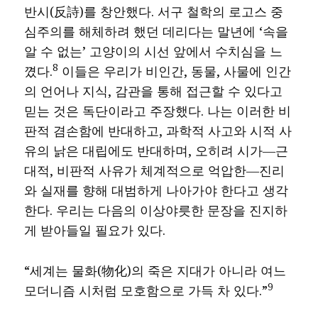
반시(反詩)를 창안했다. 서구 철학의 로고스 중
심주의를 해체하려 했던 데리다는 말년에 ‘속을
알 수 없는’ 고양이의 시선 앞에서 수치심을 느
8
꼈다.
이들은 우리가 비인간, 동물, 사물에 인간
의 언어나 지식, 감관을 통해 접근할 수 있다고
믿는 것은 독단이라고 주장했다. 나는 이러한 비
판적 겸손함에 반대하고, 과학적 사고와 시적 사
유의 낡은 대립에도 반대하며, 오히려 시가―근
대적, 비판적 사유가 체계적으로 억압한―진리
와 실재를 향해 대범하게 나아가야 한다고 생각
한다. 우리는 다음의 이상야릇한 문장을 진지하
게 받아들일 필요가 있다.
“세계는 물화(物化)의 죽은 지대가 아니라 여느
9
모더니즘 시처럼 모호함으로 가득 차 있다.”