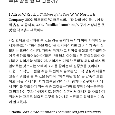
무슨 말을 할 수 있을까?
1 Alfred W. Crosby,
Children of the Sun
, W. W. Norton &
Company, 2007; 알프레드 W. 크로스비, 『태양의 아이들』, 이창
희 옮김, 세종서적, 2009. ‘fossilized sunshine/지구가 저장해둔 햇
빛’은 책 2장의 제목이다.
2 첫 번째로 생각해볼 수 있는 것는 문자와 독자의 이해 사이에 있는
시차(時差)다. “화석화된 햇살”은 감각적이지만 그 의미가 즉각 전
달되는 표현이 아니다. 따라서 독자가 그 의미를 곱씹고 유추할만한
여유 공간을 열어놓는다(물론 『태양의 아이들』은 문학작품이 아
니라 지리역사학 서적이며, 번역자는 다양한 문학적 해석의 여지를
열어두는 것보다는 오해의 소지를 줄이는 데 집중했을 것이다). 그
표현이 시적인 느낌을 주는 두 번째 이유로는 언어적 성질과 사물적
성질의 얽힘을 들 수 있을 듯하다. “화석화된 햇살”은 압축적 표현
이고, 석유 역시 에너지가 압축된 것이다. 비평가나 연구자가 시에
서 의미를 추출하기 위해 종종 그것을―때때로 부당하게―분류하
고 정제하는 것과 마찬가지로, 인간이 석유에서 에너지를 추출하기
위해서는 고도로 압축된 그것을 뽑아내고 분류하고 정제하는 기술
이 필요했다.
3 Nadia Bozak,
The Cinematic Footprint
, Rutgers University