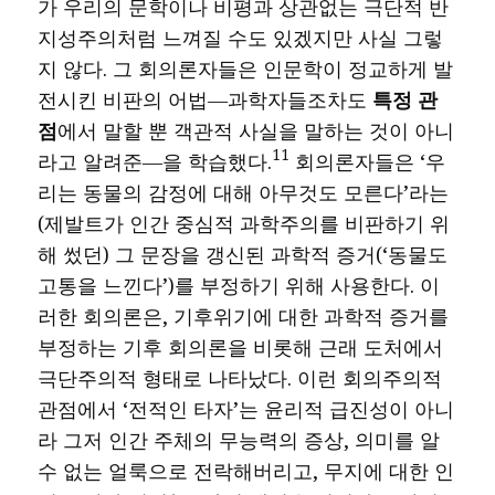
가 우리의 문학이나 비평과 상관없는 극단적 반
지성주의처럼 느껴질 수도 있겠지만 사실 그렇
지 않다. 그 회의론자들은 인문학이 정교하게 발
전시킨 비판의 어법―과학자들조차도
특정 관
점
에서 말할 뿐 객관적 사실을 말하는 것이 아니
11
라고 알려준―을 학습했다.
회의론자들은 ‘우
리는 동물의 감정에 대해 아무것도 모른다’라는
(제발트가 인간 중심적 과학주의를 비판하기 위
해 썼던) 그 문장을 갱신된 과학적 증거(‘동물도
고통을 느낀다’)를 부정하기 위해 사용한다. 이
러한 회의론은, 기후위기에 대한 과학적 증거를
부정하는 기후 회의론을 비롯해 근래 도처에서
극단주의적 형태로 나타났다. 이런 회의주의적
관점에서 ‘전적인 타자’는 윤리적 급진성이 아니
라 그저 인간 주체의 무능력의 증상, 의미를 알
수 없는 얼룩으로 전락해버리고, 무지에 대한 인