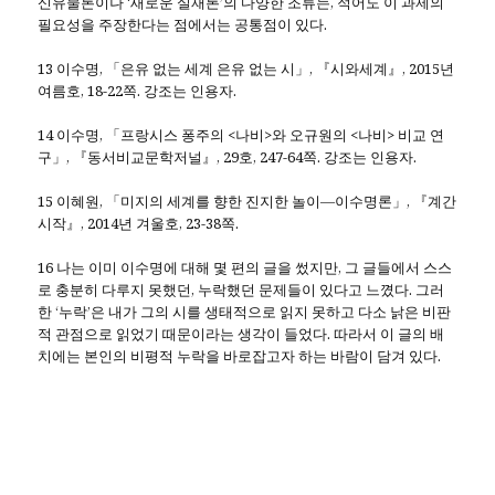
신유물론이나 ‘새로운 실재론’의 다양한 조류는, 적어도 이 과제의
필요성을 주장한다는 점에서는 공통점이 있다.
13 이수명, 「은유 없는 세계 은유 없는 시」, 『시와세계』, 2015년
여름호, 18-22쪽. 강조는 인용자.
14 이수명, 「프랑시스 퐁주의 <나비>와 오규원의 <나비> 비교 연
구」, 『동서비교문학저널』, 29호, 247-64쪽. 강조는 인용자.
15 이혜원, 「미지의 세계를 향한 진지한 놀이―이수명론」, 『계간
시작』, 2014년 겨울호, 23-38쪽.
16 나는 이미 이수명에 대해 몇 편의 글을 썼지만, 그 글들에서 스스
로 충분히 다루지 못했던, 누락했던 문제들이 있다고 느꼈다. 그러
한 ‘누락’은 내가 그의 시를 생태적으로 읽지 못하고 다소 낡은 비판
적 관점으로 읽었기 때문이라는 생각이 들었다. 따라서 이 글의 배
치에는 본인의 비평적 누락을 바로잡고자 하는 바람이 담겨 있다.