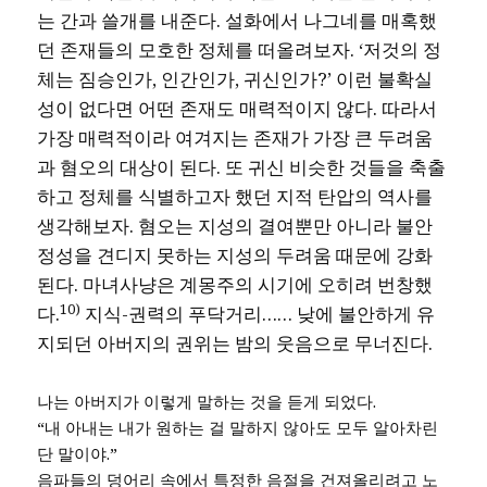
는 간과 쓸개를 내준다. 설화에서 나그네를 매혹했
던 존재들의 모호한 정체를 떠올려보자. ‘저것의 정
체는 짐승인가, 인간인가, 귀신인가?’ 이런 불확실
성이 없다면 어떤 존재도 매력적이지 않다. 따라서
가장 매력적이라 여겨지는 존재가 가장 큰 두려움
과 혐오의 대상이 된다. 또 귀신 비슷한 것들을 축출
하고 정체를 식별하고자 했던 지적 탄압의 역사를
생각해보자. 혐오는 지성의 결여뿐만 아니라 불안
정성을 견디지 못하는 지성의 두려움 때문에 강화
된다. 마녀사냥은 계몽주의 시기에 오히려 번창했
10)
다.
지식-권력의 푸닥거리…… 낮에 불안하게 유
지되던 아버지의 권위는 밤의 웃음으로 무너진다.
나는 아버지가 이렇게 말하는 것을 듣게 되었다.
“내 아내는 내가 원하는 걸 말하지 않아도 모두 알아차린
단 말이야.”
음파들의 덩어리 속에서 특정한 음절을 건져올리려고 노