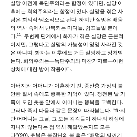
실망 이전에 독단주의라는 함정이 있다면, 실망 이
후에는 회의주의라는 함정이 있다. 실망을 겪은 사
람은 회의적·냉소적으로 된다. 하지만 실망은 배움
의 역사 속에서 반복되는 마디들, 쉼표들일 뿐이
11)
다.
두번째 단계에서 화자가 겪은 실망은 근본적
이지만, 그렇다고 실망의 가능성이 영영 사라진 것
은 아니며, 화자는 이후에도 거듭 실망하고 상처받
는다. 회의주의는―독단주의와 마찬가지로―이런
상처에 대한 방어 작용이다.
아버지와 어머니가 이혼하기 전, 중산층 가정의 불
안한 질서 속에도 행복한 기억이 있다. 정전된 날 가
족이 모인 촛불 앞에서 어머니는 행복을 고백한다.
그러나 즉시 다음과 같은 문장이 따라붙는다. “하지
만 어머니는 그날, 그 모든 감각들이 하나의 허상에
지나지 않는다는 점 역시 깨달았는지도 모른
다”(90). 촛불은 불장난의 불 혹은 “배덕의 찌꺼기