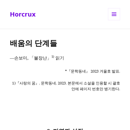
Horcrux
메뉴와
위젯
배움의 단계들
1)
―손보미, 「불장난」
읽기
*『문학동네』 2023 겨울호 발표.
1)『사랑의 꿈』, 문학동네, 2023. 본문에서 소설을 인용할 시 괄호
안에 페이지 번호만 병기한다.