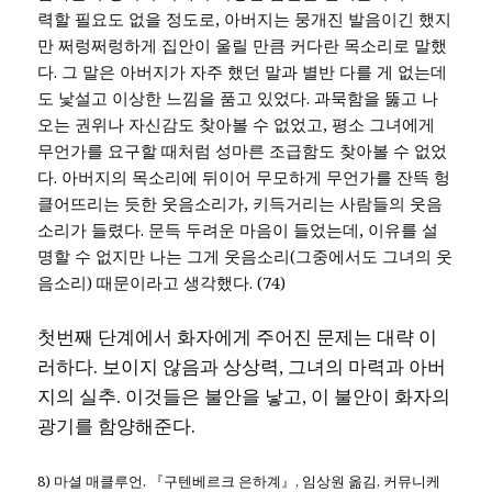
력할 필요도 없을 정도로, 아버지는 뭉개진 발음이긴 했지
만 쩌렁쩌렁하게 집안이 울릴 만큼 커다란 목소리로 말했
다. 그 말은 아버지가 자주 했던 말과 별반 다를 게 없는데
도 낯설고 이상한 느낌을 품고 있었다. 과묵함을 뚫고 나
오는 권위나 자신감도 찾아볼 수 없었고, 평소 그녀에게
무언가를 요구할 때처럼 성마른 조급함도 찾아볼 수 없었
다. 아버지의 목소리에 뒤이어 무모하게 무언가를 잔뜩 헝
클어뜨리는 듯한 웃음소리가, 키득거리는 사람들의 웃음
소리가 들렸다. 문득 두려운 마음이 들었는데, 이유를 설
명할 수 없지만 나는 그게 웃음소리(그중에서도 그녀의 웃
음소리) 때문이라고 생각했다. (74)
첫번째 단계에서 화자에게 주어진 문제는 대략 이
러하다. 보이지 않음과 상상력, 그녀의 마력과 아버
지의 실추. 이것들은 불안을 낳고, 이 불안이 화자의
광기를 함양해준다.
8) 마셜 매클루언, 『구텐베르크 은하계』, 임상원 옮김, 커뮤니케